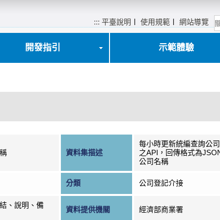
:::
平臺說明
〡
使用規範
〡
網站導覽
開發指引
示範體驗
每小時更新統編查詢公司
稱
資料集描述
之API，回傳格式為JS
公司名稱
分類
公司登記介接
結、說明、備
資料提供機關
經濟部商業署