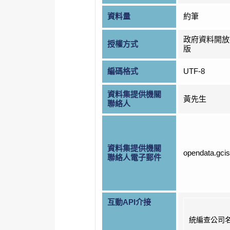
資料量
約筆
政府資料開放
授權方式
版
編碼格式
UTF-8
資料集提供機關
黃先生
聯絡人
資料集提供機關
opendata.gci
聯絡人電子郵件
互動API介接
統編查公司