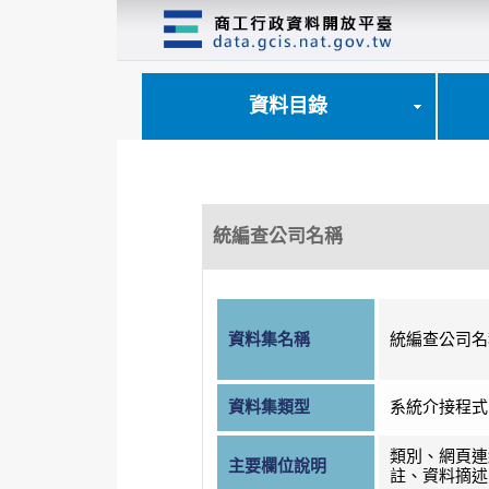
跳
到
主
要
內
資料目錄
容
區
塊
統編查公司名稱
資料集名稱
統編查公司名
資料集類型
系統介接程式
類別、網頁連
主要欄位說明
註、資料摘述