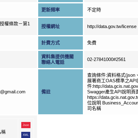
更新頻率
不定時
授權條款－第1
授權網址
http://data.gov.tw/license
計費方式
免費
資料集提供機關
02-27841000#2561
聯絡人電話
查詢條件:資料格式(jso
展署商工OAS標準之AP
件:http://data.gcis.nat.g
s@gmail.com
備註
Swagger產生API說明
https://data.gcis.nat.go
位說明 Business_Accoun
司名稱
Json
名稱
XML