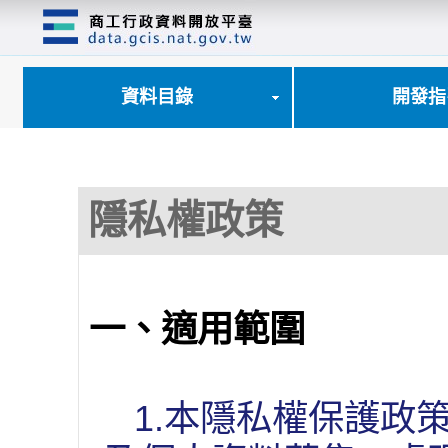
跳
到
主
要
內
資料目錄
開發指
容
區
塊
隱私權政策
一、適用範圍
1.本隱私權保護政