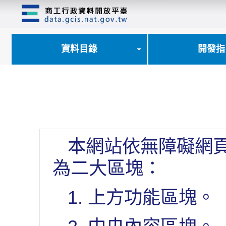
跳
到
主
要
內
資料目錄
開發指
容
區
塊
本網站依無障礙網
為二大區塊：
1. 上方功能區塊。