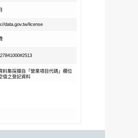
月
p://data.gov.tw/license
費
-27841000#2513
資料集採擷自「營業項目代碼」欄位
空值之登記資料