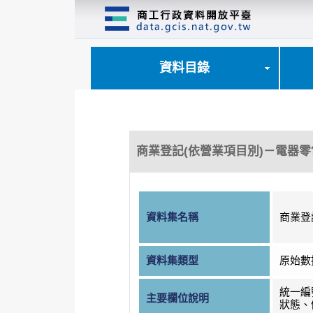
跳
到
主
要
內
資料目錄
容
區
塊
商業登記(依營業項目別)－電器零
資料集名稱
商業登
資料集類型
原始數
統一編
主要欄位說明
狀態、