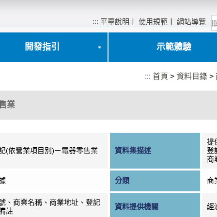
:::
平臺說明
〡
使用規範
〡
網站導覽
開發指引
示範體驗
:::
首頁
>
資料目錄
>
售業
提
記(依營業項目別)－電器零售業
資料集描述
登
商
據
分類
商
號、商業名稱、商業地址、登記
資料提供機關
經
備註