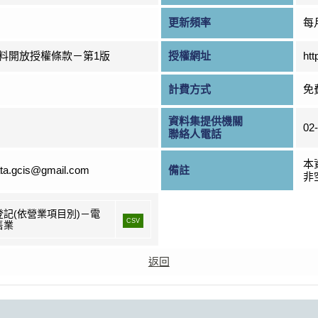
更新頻率
每
料開放授權條款－第1版
授權網址
htt
計費方式
免
資料集提供機關
02
聯絡人電話
本
ta.gcis@gmail.com
備註
非
登記(依營業項目別)－電
CSV
售業
返回