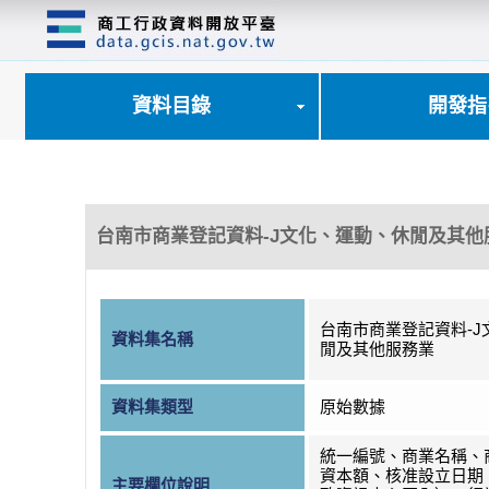
跳
到
主
要
內
資料目錄
開發指
容
區
塊
台南市商業登記資料-J文化、運動、休閒及其他
台南市商業登記資料-J
資料集名稱
閒及其他服務業
資料集類型
原始數據
統一編號、商業名稱、
資本額、核准設立日期
主要欄位說明