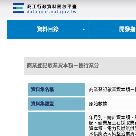
跳
到
主
要
內
資料目錄
開發指
容
區
塊
商業登記歇業資本額－按行業分
資料集名稱
商業登記歇業資本額－
資料集類型
原始數據
年月別、總計資本額、
額、礦業及土石採取業
資本額、電力及燃氣供
水供應及污染整治業資