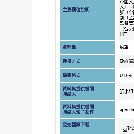
心匯入
入）、
主要欄位說明
號（金
別（金
監督管
（智慧
日期
資料量
約筆
授權方式
政府資
編碼格式
UTF-8
資料集提供機關
張小姐
聯絡人
資料集提供機關
openda
聯絡人電子郵件
原始檔案下載
六都
業