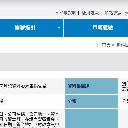
:::
平臺說明
〡
使用規範
〡
網站導覽
開發指引
示範體驗
:::
首頁
>
資料
提
司登記資料-D水電燃氣業
資料集描述
之
據
分類
公
號、公司名稱、公司地址、資本
實收資本額、在境內營運資金、
立日期、營業地址（財政資訊中