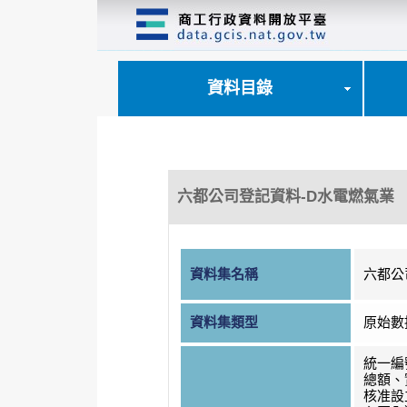
跳
到
主
要
內
資料目錄
容
區
塊
六都公司登記資料-D水電燃氣業
資料集名稱
六都公
資料集類型
原始數
統一編
總額、
核准設