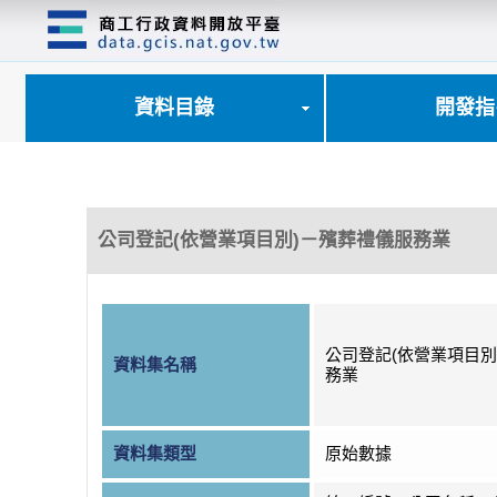
跳
到
主
要
內
資料目錄
開發指
容
區
塊
公司登記(依營業項目別)－殯葬禮儀服務業
公司登記(依營業項目別
資料集名稱
務業
資料集類型
原始數據