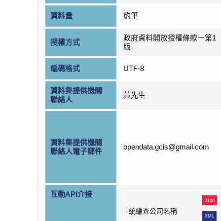
資料量
約筆
政府資料開放授權條款－第1
授權方式
版
編碼格式
UTF-8
資料集提供機關
黃先生
聯絡人
資料集提供機關
opendata.gcis@gmail.com
聯絡人電子郵件
互動API介接
Json
統編查公司名稱
XML