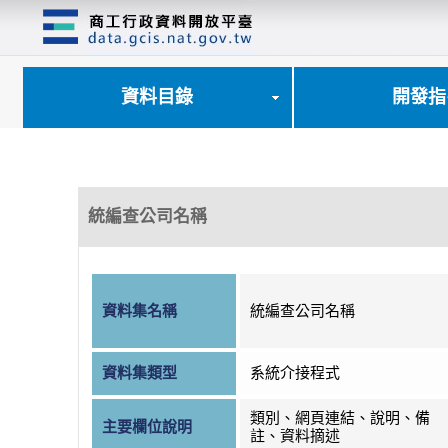
跳
到
主
要
內
資料目錄
開發指
容
區
塊
統編查公司名稱
資料集名稱
統編查公司名稱
資料集類型
系統介接程式
類別、網頁連結、說明、備
主要欄位說明
註、資料摘述