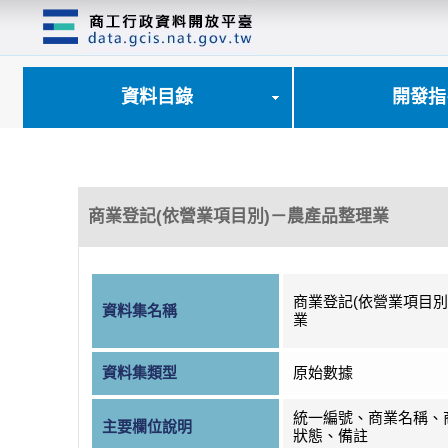
跳
到
主
要
內
資料目錄
開發指
容
區
塊
商業登記(依營業項目別)－農產品整理業
商業登記(依營業項目別
資料集名稱
業
資料集類型
原始數據
統一編號、商業名稱、
主要欄位說明
狀態、備註