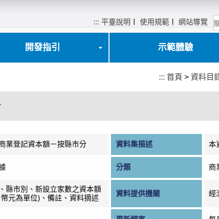
:::
平臺說明
〡
使用規範
〡
網站導覽
開發指引
示範體驗
:::
首頁
>
資料目
分
商業登記資本額－按縣市分
資料集描述
本
據
分類
商
、縣市別、新設立家數之資本額
資料提供機關
經
台幣元為單位)、備註、資料摘述