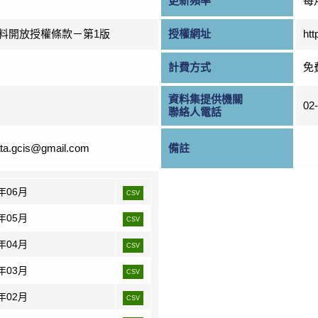
更新頻率
每
料開放授權條款－第1版
授權網址
htt
計費方式
免
資料集提供機關
02
聯絡人電話
ta.gcis@gmail.com
備註
6年06月
CSV
6年05月
CSV
6年04月
CSV
6年03月
CSV
6年02月
CSV