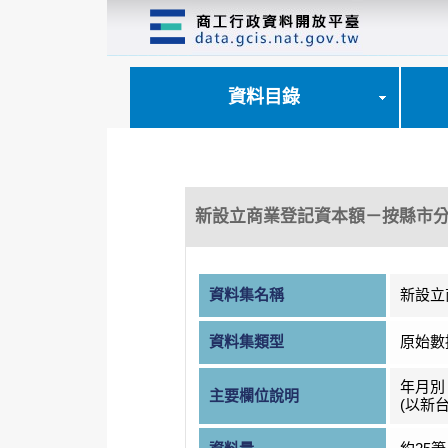
跳
到
主
要
內
資料目錄
容
區
塊
新設立商業登記資本額－按縣市
資料集名稱
新設立
資料集類型
原始數
年月別
主要欄位說明
(以新