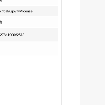
月
p://data.gov.tw/license
費
-27841000#2513