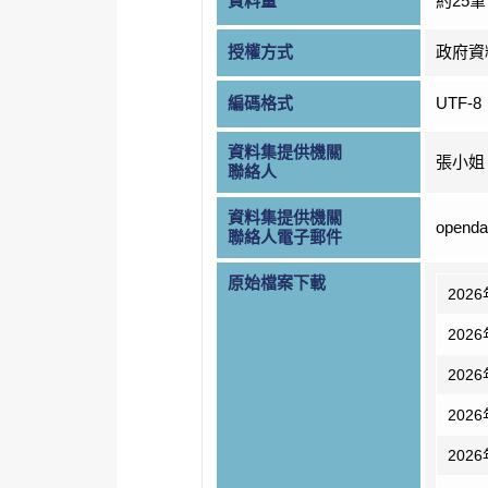
資料量
約25筆
授權方式
政府資
編碼格式
UTF-8
資料集提供機關
張小姐
聯絡人
資料集提供機關
openda
聯絡人電子郵件
原始檔案下載
202
202
202
202
202