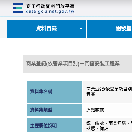
跳
到
主
要
內
資料目錄
開發指
容
區
塊
商業登記(依營業項目別)－門窗安裝工程業
商業登記(依營業項目別
資料集名稱
程業
資料集類型
原始數據
統一編號、商業名稱、
主要欄位說明
狀態、備註