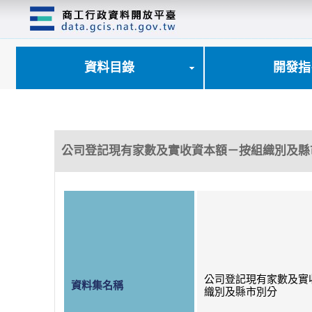
跳
到
主
要
內
資料目錄
開發指
容
區
塊
公司登記現有家數及實收資本額－按組織別及縣
公司登記現有家數及實
資料集名稱
織別及縣市別分