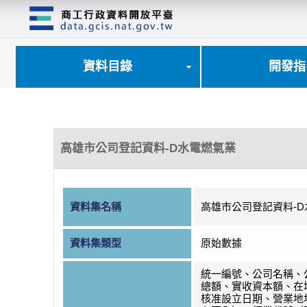
跳
到
主
要
內
資料目錄
開發指
容
區
塊
高雄市公司登記資料-D水電燃氣業
資料集名稱
高雄市公司登記資料-
資料集類型
原始數據
統一編號、公司名稱、
總額、實收資本額、在
核准設立日期、營業地