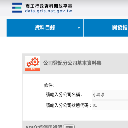
跳
到
主
要
內
資料目錄
開發指
容
區
塊
公司登記分公司基本資料集
條件:
請輸入分公司名稱 :
請輸入分公司狀態代碼 :
API介接使用說明