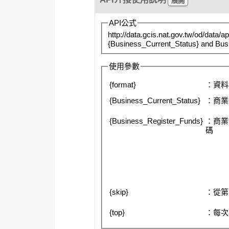
API公式
http://data.gcis.nat.gov.tw/od/da
{Business_Current_Status} and Bus
使用參數
{format}
：資料
{Business_Current_Status}
：商業
{Business_Register_Funds}
：商業
碼
{skip}
：從第
{top}
：每次