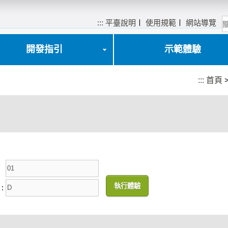
:::
平臺說明
〡
使用規範
〡
網站導覽
開發指引
示範體驗
:::
首頁
: