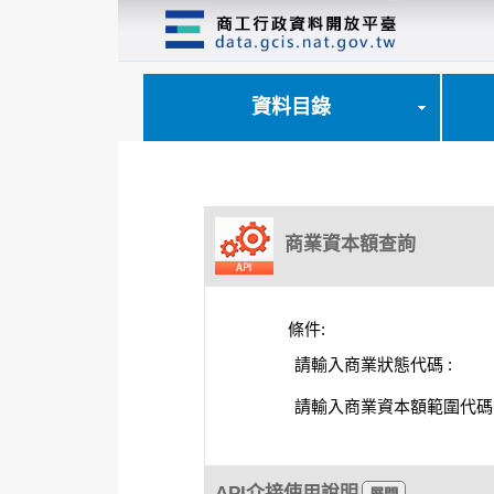
跳
到
主
要
內
資料目錄
容
區
塊
商業資本額查詢
條件:
請輸入商業狀態代碼 :
請輸入商業資本額範圍代碼 
API介接使用說明