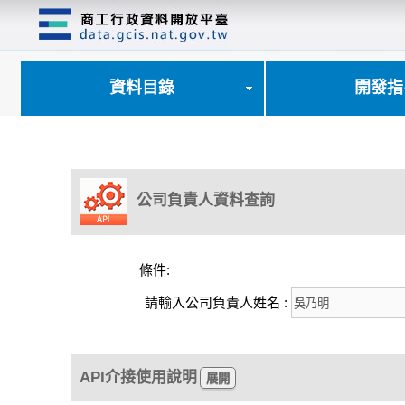
跳
到
主
要
內
資料目錄
開發指
容
區
塊
公司負責人資料查詢
條件:
請輸入公司負責人姓名 :
API介接使用說明