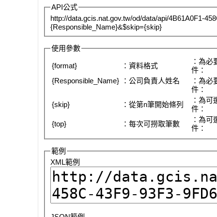
API公式
http://data.gcis.nat.gov.tw/od/data/api/4B61A0F1
{Responsible_Name}&$skip={skip}
使用參數
：為必
{format}
：資料格式
件：
{Responsible_Name}
：公司負責人姓名
：為必
件：
：為可
{skip}
：從第n筆開始條列
件：
：為可
{top}
：每次可撈取筆數
件：
範例
XML範例
JSON範例