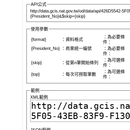
API公式
http://data.gcis.nat.gov.tw/od/data/api/426D5542-
{President_No}&$skip={skip}
使用參數
：為必要條
{format}
：資料格式
件：
{President_No}
：商業統一編號
：為必要條
件：
：為可選條
{skip}
：從第n筆開始條列
件：
：為可選條
{top}
：每次可撈取筆數
件：
範例
XML範例
JSON範例