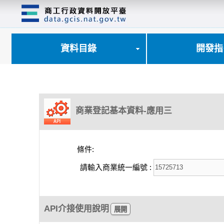
跳
到
主
要
內
資料目錄
開發指
容
區
塊
商業登記基本資料-應用三
條件:
請輸入商業統一編號 :
API介接使用說明