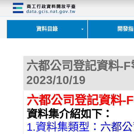
跳
到
主
要
內
資料目錄
開發指
容
區
塊
六都公司登記資料-
2023/10/19
六都公司登記資料-
資料集介紹如下：
1.資料集類型：
六都公