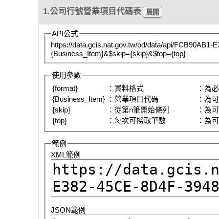
1.公司行號營業項目代碼表
API公式
https://data.gcis.nat.gov.tw/od/data/api/FCB90AB
{Business_Item}&$skip={skip}&$top={top}
使用參數
{format}
：資料格式
：為
{Business_Item}
：營業項目代碼
：為
{skip}
：從第n筆開始條列
：為
{top}
：每次可撈取筆數
：為
範例
XML範例
JSON範例