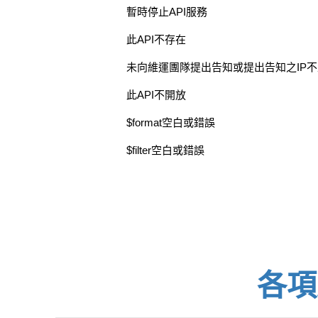
暫時停止API服務
此API不存在
未向維運團隊提出告知或提出告知之IP
此API不開放
$format空白或錯誤
$filter空白或錯誤
各項