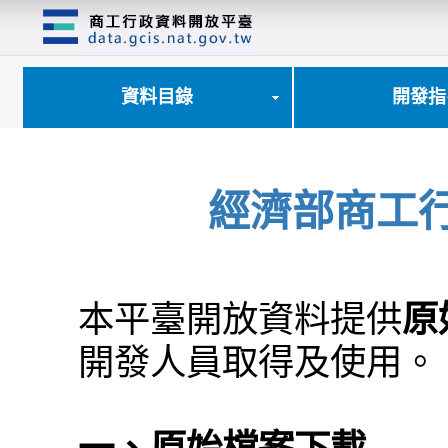
跳
到
主
要
內
資料目錄
開發指
容
區
塊
經濟部商工
本平臺開放資料提供
原
開發人員取得及使用。