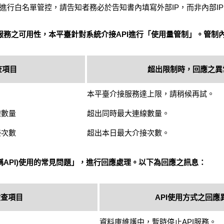
源IP進行白名單管控，請告知者務必於告知書內填寫外部IP，而非內部I
服務之可用性，本平臺針對系統介接API進行「使用量管制」。管制
查項目
超出限制時，回應之異
本平臺介接服務達上限，請稍候再試。
線數量
超出同時最大連線數量。
接次數
超出本日最大介接次數。
稱API)使用的常見問題」，進行回應處理。以下為回應之訊息：
檢查項目
API使用方式之回應
資料庫維護中，暫時停止API服務。