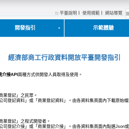
:::
平臺說明
〡
使用規範
〡
網站導覽
開發指引
示範體驗
經濟部商工行政資料開放平臺開發指引
統介接API
兩種方式供開發人員取得及使用。
商業登記」之民眾。
公司登記資料」或「商業登記資料」。由各資料集頁面內下載原始檔案資
「商業登記」之程式開發者。
公司登記介接」或「商業登記介接」。由各資料集頁面內點選Json或X