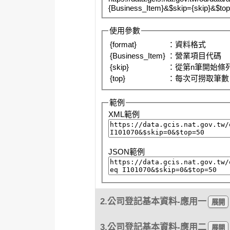
{Business_Item}&$skip={skip}&$top
使用參數
{format}
：資料格式
{Business_Item}
：營業項目代碼
{skip}
：從第n筆開始條
{top}
：每次可撈取筆數
範例
XML範例
JSON範例
2.公司登記基本資料-應用一
3.公司登記基本資料-應用二