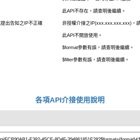
此API不存在，請查明後繼續。
提出告知之IP不正確
非授權介接之IP(xxx.xxx.xxx.xxx
此API不開放使用。
$format參數有誤，請查明後繼續。
$filter參數有誤，請查明後繼續。
各項API介接使用說明
ata/api/FCB90AB1-E382-45CE-8D4F-394861851E28?$format={format}&$