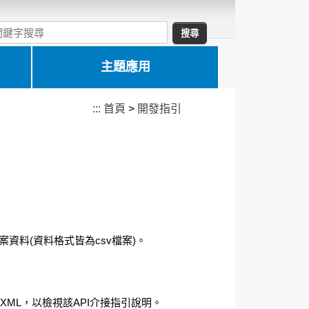
主題應用
:::
首頁
>
開發指引
料(資料格式皆為csv檔案)。
ML，以檢視該API介接指引說明。