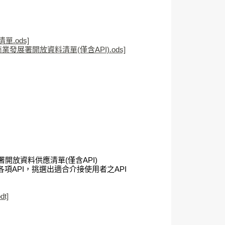
.ods]
業發展署開放資料清單(僅含API).ods]
放資料供應清單(僅含API)
各項API，挑選出適合介接使用者之API
t]