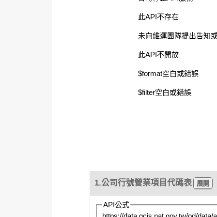
此API不存在
未向維運團隊提出告知或
此API不開放
$format空白或錯誤
$filter空白或錯誤
1.公司行號營業項目代碼表
API公式
https://data.gcis.nat.gov.tw/od/d