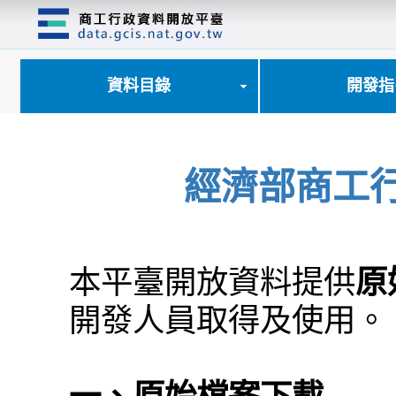
跳
到
主
要
內
資料目錄
開發指
容
區
塊
經濟部商工
本平臺開放資料提供
原
開發人員取得及使用。