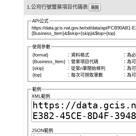
1.公司行號營業項目代碼表
API公式
https://data.gcis.nat.gov.tw/od/data/api/FCB90AB
{Business_Item}&$skip={skip}&$top={top}
使用參數
{format}
：資料格式
：為
{Business_Item}
：營業項目代碼
：為
{skip}
：從第n筆開始條列
：為
{top}
：每次可撈取筆數
：為
範例
XML範例
JSON範例