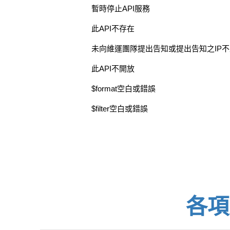
暫時停止API服務
此API不存在
未向維運團隊提出告知或提出告知之IP
此API不開放
$format空白或錯誤
$filter空白或錯誤
各項