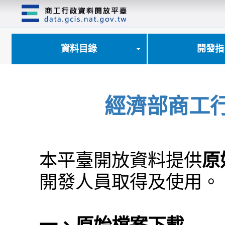
跳
到
主
要
內
資料目錄
開發指
容
區
塊
經濟部商工
本平臺開放資料提供
原
開發人員取得及使用。