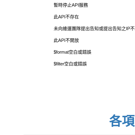
暫時停止API服務
此API不存在
未向維運團隊提出告知或提出告知之IP
此API不開放
$format空白或錯誤
$filter空白或錯誤
各項