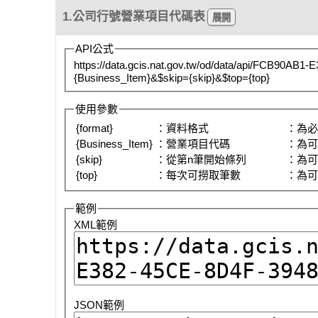
1.公司行號營業項目代碼表
API公式
https://data.gcis.nat.gov.tw/od/data/api/FCB90AB
{Business_Item}&$skip={skip}&$top={top}
使用參數
{format}
：資料格式
：為
{Business_Item}
：營業項目代碼
：為
{skip}
：從第n筆開始條列
：為
{top}
：每次可撈取筆數
：為
範例
XML範例
JSON範例