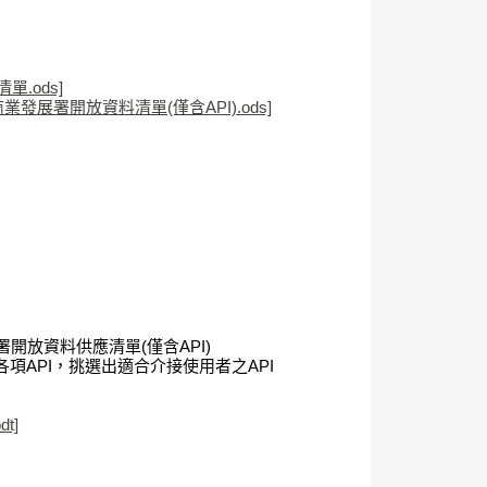
.ods]
業發展署開放資料清單(僅含API).ods]
放資料供應清單(僅含API)
各項API，挑選出適合介接使用者之API
t]