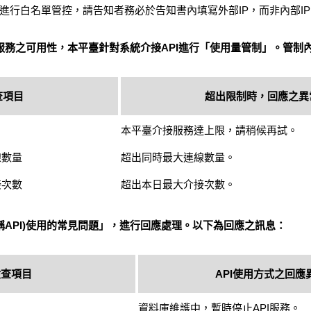
源IP進行白名單管控，請告知者務必於告知書內填寫外部IP，而非內部I
服務之可用性，本平臺針對系統介接API進行「使用量管制」。管制
查項目
超出限制時，回應之異
本平臺介接服務達上限，請稍候再試。
線數量
超出同時最大連線數量。
接次數
超出本日最大介接次數。
稱API)使用的常見問題」，進行回應處理。以下為回應之訊息：
檢查項目
API使用方式之回應
資料庫維護中，暫時停止API服務。