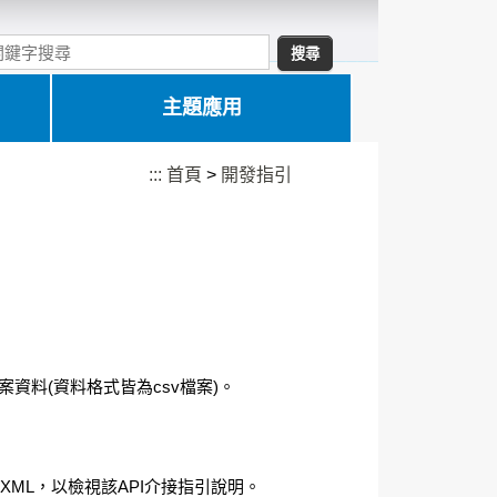
主題應用
:::
首頁
>
開發指引
料(資料格式皆為csv檔案)。
ML，以檢視該API介接指引說明。