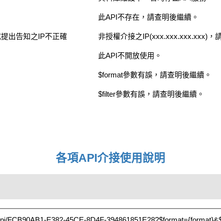
此API不存在，請查明後繼續。
提出告知之IP不正確
非授權介接之IP(xxx.xxx.xxx.xxx
此API不開放使用。
$format參數有誤，請查明後繼續。
$filter參數有誤，請查明後繼續。
各項API介接使用說明
ata/api/FCB90AB1-E382-45CE-8D4F-394861851E28?$format={format}&$