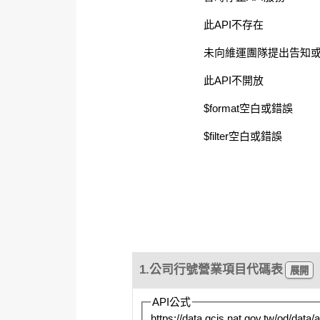
此API不存在
未向維運團隊提出告知或
此API不開放
$format空白或錯誤
$filter空白或錯誤
1.公司行號營業項目代碼表
API公式
https://data.gcis.nat.gov.tw/od/d