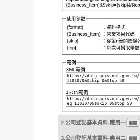
{Business_Item}&$skip={skip}&$top
使用參數
{format}
：資料格式
{Business_Item}
：營業項目代碼
{skip}
：從第n筆開始條
{top}
：每次可撈取筆數
範例
XML範例
JSON範例
2.公司登記基本資料-應用一
3.公司登記基本資料-應用二