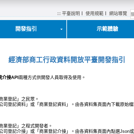
:::
平臺說明
〡
使用規範
〡
網站導覽
開發指引
示範體驗
經濟部商工行政資料開放平臺開發指引
統介接API
兩種方式供開發人員取得及使用。
商業登記」之民眾。
公司登記資料」或「商業登記資料」。由各資料集頁面內下載原始檔案資
「商業登記」之程式開發者。
公司登記介接」或「商業登記介接」。由各資料集頁面內點選Json或X