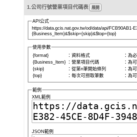
1.公司行號營業項目代碼表
API公式
https://data.gcis.nat.gov.tw/od/data/api/FCB90AB
{Business_Item}&$skip={skip}&$top={top}
使用參數
{format}
：資料格式
：為
{Business_Item}
：營業項目代碼
：為
{skip}
：從第n筆開始條列
：為
{top}
：每次可撈取筆數
：為
範例
XML範例
JSON範例