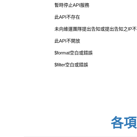
暫時停止API服務
此API不存在
未向維運團隊提出告知或提出告知之IP
此API不開放
$format空白或錯誤
$filter空白或錯誤
各項