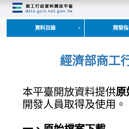
跳
到
主
要
內
資料目錄
開發指
容
區
塊
經濟部商工
本平臺開放資料提供
原
開發人員取得及使用。