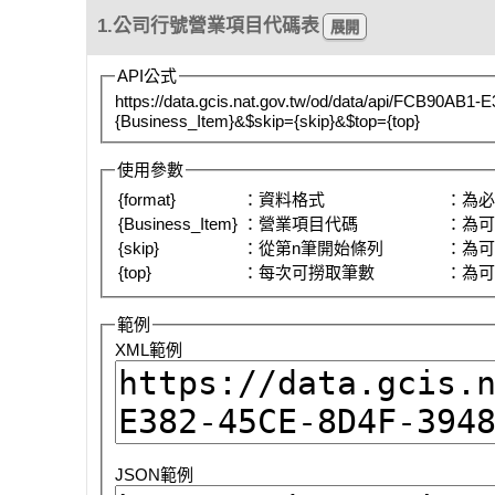
1.公司行號營業項目代碼表
API公式
https://data.gcis.nat.gov.tw/od/data/api/FCB90AB
{Business_Item}&$skip={skip}&$top={top}
使用參數
{format}
：資料格式
：為
{Business_Item}
：營業項目代碼
：為
{skip}
：從第n筆開始條列
：為
{top}
：每次可撈取筆數
：為
範例
XML範例
JSON範例