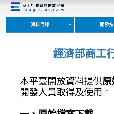
跳
到
主
要
內
資料目錄
開發指
容
區
塊
經濟部商工
本平臺開放資料提供
原
開發人員取得及使用。