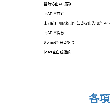
暫時停止API服務
此API不存在
未向維運團隊提出告知或提出告知之IP
此API不開放
$format空白或錯誤
$filter空白或錯誤
各項