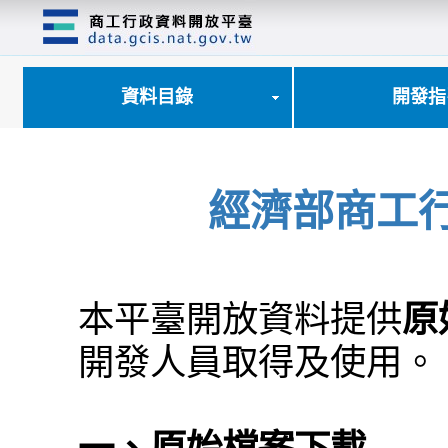
跳
到
主
要
內
資料目錄
開發指
容
區
塊
經濟部商工
本平臺開放資料提供
原
開發人員取得及使用。