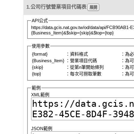
1.公司行號營業項目代碼表
API公式
https://data.gcis.nat.gov.tw/od/data/api/FCB90AB
{Business_Item}&$skip={skip}&$top={top}
使用參數
{format}
：資料格式
：為
{Business_Item}
：營業項目代碼
：為
{skip}
：從第n筆開始條列
：為
{top}
：每次可撈取筆數
：為
範例
XML範例
JSON範例