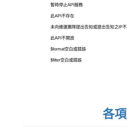
暫時停止API服務
此API不存在
未向維運團隊提出告知或提出告知之IP
此API不開放
$format空白或錯誤
$filter空白或錯誤
各項