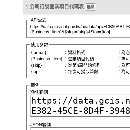
1.公司行號營業項目代碼表
API公式
https://data.gcis.nat.gov.tw/od/data/api/FCB90AB
{Business_Item}&$skip={skip}&$top={top}
使用參數
{format}
：資料格式
：為
{Business_Item}
：營業項目代碼
：為
{skip}
：從第n筆開始條列
：為
{top}
：每次可撈取筆數
：為
範例
XML範例
JSON範例