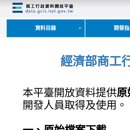
跳
到
主
要
內
資料目錄
開發指
容
區
塊
經濟部商工
本平臺開放資料提供
原
開發人員取得及使用。