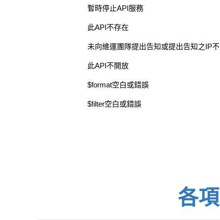
暫時停止API服務
此API不存在
未向維運團隊提出告知或提出告知之IP
此API不開放
$format空白或錯誤
$filter空白或錯誤
各項