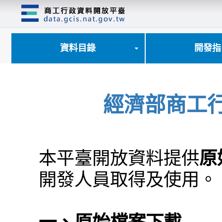
跳
到
主
要
內
資料目錄
開發指
容
區
塊
經濟部商工
本平臺開放資料提供
原
開發人員取得及使用。