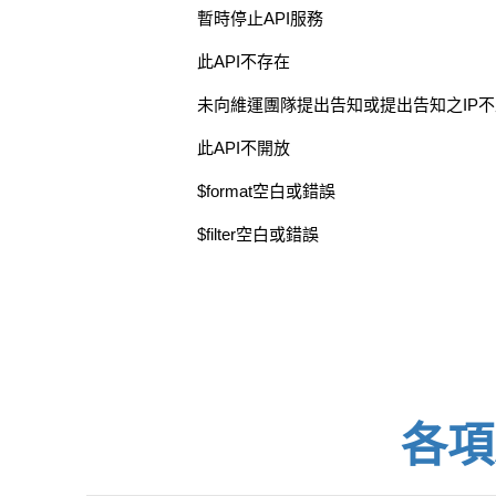
暫時停止API服務
此API不存在
未向維運團隊提出告知或提出告知之IP
此API不開放
$format空白或錯誤
$filter空白或錯誤
各項