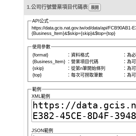
1.公司行號營業項目代碼表
API公式
https://data.gcis.nat.gov.tw/od/data/api/FCB90AB
{Business_Item}&$skip={skip}&$top={top}
使用參數
{format}
：資料格式
：為
{Business_Item}
：營業項目代碼
：為
{skip}
：從第n筆開始條列
：為
{top}
：每次可撈取筆數
：為
範例
XML範例
JSON範例