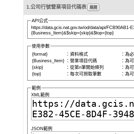
1.公司行號營業項目代碼表
API公式
https://data.gcis.nat.gov.tw/od/data/api/FCB90AB
{Business_Item}&$skip={skip}&$top={top}
使用參數
{format}
：資料格式
：為
{Business_Item}
：營業項目代碼
：為
{skip}
：從第n筆開始條列
：為
{top}
：每次可撈取筆數
：為
範例
XML範例
JSON範例