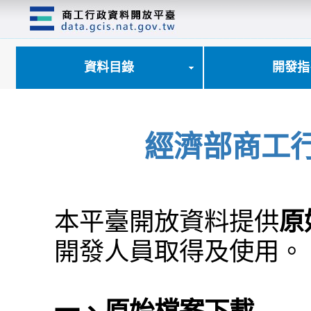
跳
到
主
要
內
資料目錄
開發指
容
區
塊
經濟部商工
本平臺開放資料提供
原
開發人員取得及使用。