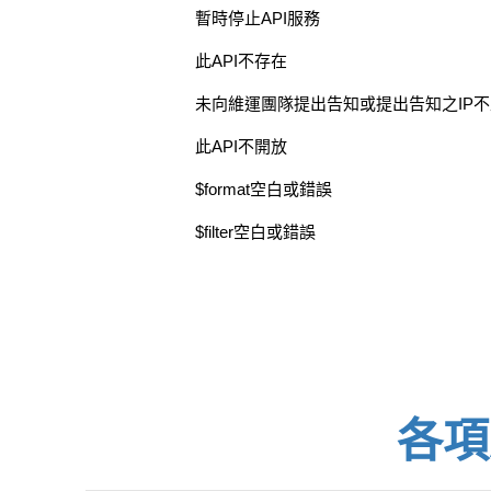
暫時停止API服務
此API不存在
未向維運團隊提出告知或提出告知之IP
此API不開放
$format空白或錯誤
$filter空白或錯誤
各項