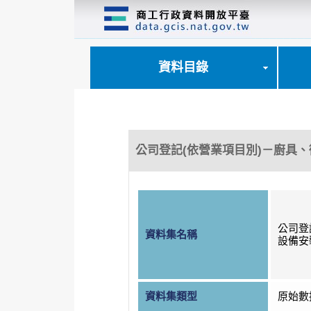
跳
到
主
要
內
資料目錄
容
區
塊
公司登記(依營業項目別)－廚具
公司登
資料集名稱
設備安
資料集類型
原始數