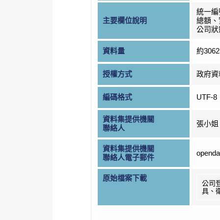
統一編
主要欄位說明
總額、
公司狀
資料量
約306
授權方式
政府資
編碼格式
UTF-8
資料集提供機關
張小姐
聯絡人
資料集提供機關
openda
聯絡人電子郵件
原始檔案下載
公司
具、