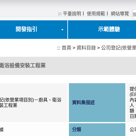
:::
平臺說明
〡
使用規範
〡
網站導覽
開發指引
示範體驗
:::
首頁
>
資料目錄
>
公司登記(依營
、衛浴設備安裝工程業
提
(
記(依營業項目別)－廚具、衛浴
內
資料集描述
裝工程業
人
額
日
據
分類
公