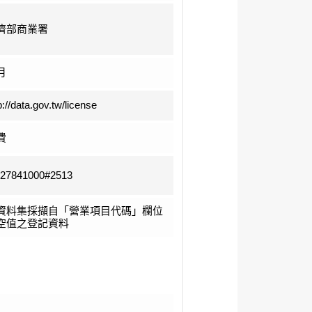
濟部商業署
月
p://data.gov.tw/license
費
-27841000#2513
資料集採擷自「營業項目代碼」欄位
空值之登記資料