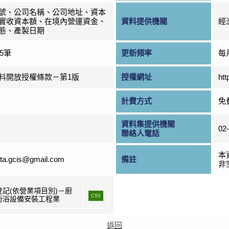
號、公司名稱、公司地址、資本
實收資本額、在境內營運資金、
資料提供機關
經
態、產製日期
25筆
更新頻率
每
料開放授權條款－第1版
授權網址
htt
計費方式
免
資料集提供機關
02
聯絡人電話
本
ta.gcis@gmail.com
備註
非
登記(依營業項目別)－廚
CSV
衛浴設備安裝工程業
返回