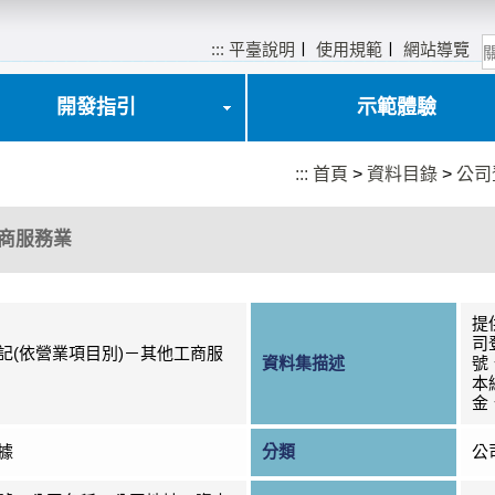
:::
平臺說明
〡
使用規範
〡
網站導覽
開發指引
示範體驗
:::
首頁
>
資料目錄
>
公司
工商服務業
提
司
記(依營業項目別)－其他工商服
資料集描述
號
本
金
據
分類
公