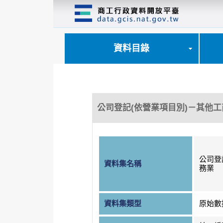
跳
到
主
要
內
資料目錄
容
區
塊
公司登記(依營業項目別)－其他
公司登
資料集名稱
務業
資料集類型
原始數