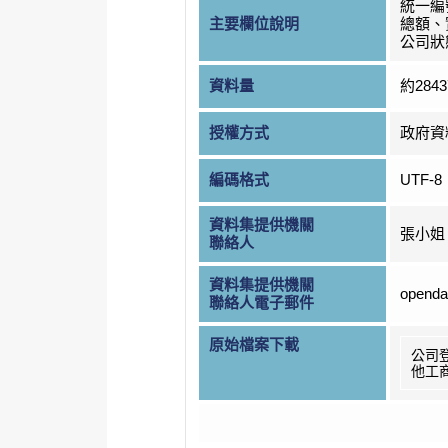
統一編
主要欄位說明
總額、
公司狀
資料量
約284
授權方式
政府資
編碼格式
UTF-8
資料集提供機關
張小姐
聯絡人
資料集提供機關
openda
聯絡人電子郵件
原始檔案下載
公司
他工