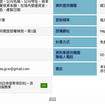
號、公司名稱、公司地址、資本
實收資本額、在境內營運資金、
資料提供機關
經
態、產製日期
37筆
更新頻率
每
料開放授權條款－第1版
授權網址
htt
計費方式
免
資料集提供機關
02
聯絡人電話
本
ta.gcis@gmail.com
備註
非
登記(依營業項目別)－其
CSV
商服務業
返回