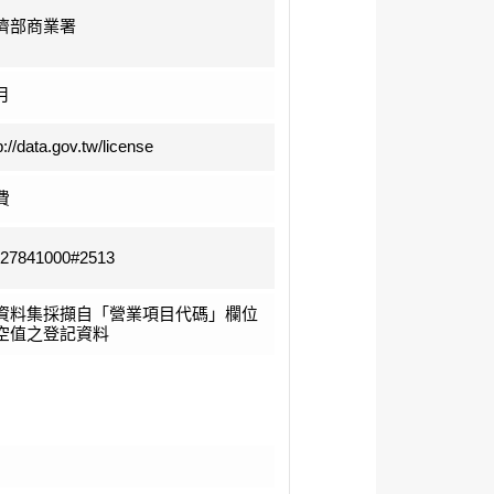
濟部商業署
月
p://data.gov.tw/license
費
-27841000#2513
資料集採擷自「營業項目代碼」欄位
空值之登記資料