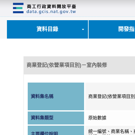
跳
到
主
要
內
資料目錄
開發指
容
區
塊
商業登記(依營業項目別)－室內裝修
資料集名稱
商業登記(依營業項目別
資料集類型
原始數據
統一編號、商業名稱、
主要欄位說明