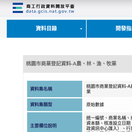
跳
到
主
要
內
資料目錄
開發指
容
區
塊
桃園市商業登記資料-A農、林、漁、牧業
桃園市商業登記資料-
資料集名稱
業
資料集類型
原始數據
統一編號、商業名稱、
資本額、核准設立日期
主要欄位說明
政資訊中心匯入）、行