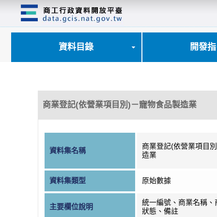
跳
到
主
要
內
資料目錄
開發指
容
區
塊
商業登記(依營業項目別)－寵物食品製造業
商業登記(依營業項目別
資料集名稱
造業
資料集類型
原始數據
統一編號、商業名稱、
主要欄位說明
狀態、備註