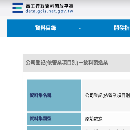
跳
到
主
要
內
資料目錄
開發指
容
區
塊
公司登記(依營業項目別)－飲料製造業
資料集名稱
公司登記(依營業項目別
資料集類型
原始數據