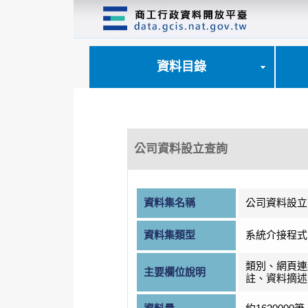
跳
到
主
要
內
資料目錄
容
區
塊
公司資料設立查詢
資料集名稱
公司資料設立
資料集類型
系統介接程式
類別、網頁連
主要欄位說明
註、資料摘述