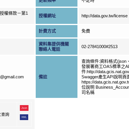
更新頻率
不定時
授權條款－第1
授權網址
http://data.gov.tw/license
計費方式
免費
資料集提供機關
02-27841000#2513
聯絡人電話
查詢條件:資料格式(jso
發展署商工OAS標準之A
件:http://data.gcis.nat.g
s@gmail.com
備註
Swagger產生API說明
https://data.gcis.nat.go
位說明 Business_Accoun
司名稱
Json
立查詢
XML