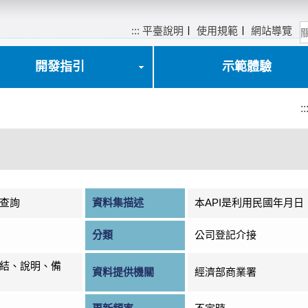
:::
平臺說明
〡
使用規範
〡
網站導覽
開發指引
示範體驗
::
查詢
資料集描述
本API是利用民國年月
分類
公司登記介接
結、說明、備
資料提供機關
經濟部商業署