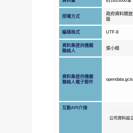
資料量
約1620000筆
政府資料開放
授權方式
版
編碼格式
UTF-8
資料集提供機關
張小姐
聯絡人
資料集提供機關
opendata.gci
聯絡人電子郵件
互動API介接
公司資料設