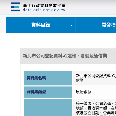
跳
到
主
要
內
資料目錄
開發指
容
區
塊
新北市公司登記資料-G運輸、倉儲及通信業
新北市公司登記資料-
資料集名稱
信業
資料集類型
原始數據
統一編號、公司名稱、
總額、實收資本額、在
核准設立日期、營業地