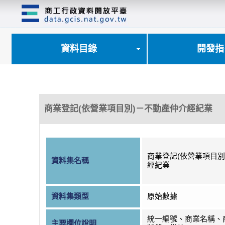
跳
到
主
要
內
資料目錄
開發指
容
區
塊
商業登記(依營業項目別)－不動產仲介經紀業
商業登記(依營業項目別
資料集名稱
經紀業
資料集類型
原始數據
統一編號、商業名稱、
主要欄位說明