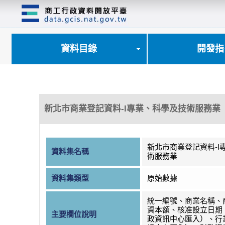
跳
到
主
要
內
資料目錄
開發指
容
區
塊
新北市商業登記資料-I專業、科學及技術服務業
新北市商業登記資料-I
資料集名稱
術服務業
資料集類型
原始數據
統一編號、商業名稱、
資本額、核准設立日期
主要欄位說明
政資訊中心匯入）、行