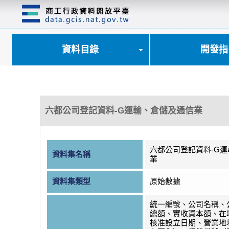
跳
到
主
要
內
資料目錄
開發指
容
區
塊
六都公司登記資料-G運輸、倉儲及通信業
六都公司登記資料-G
資料集名稱
業
資料集類型
原始數據
統一編號、公司名稱、
總額、實收資本額、在
核准設立日期、營業地