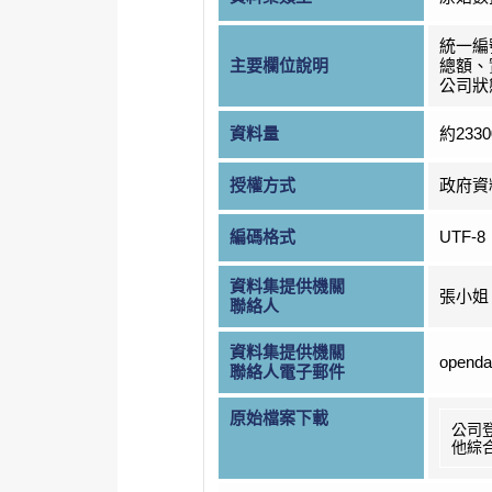
統一編
主要欄位說明
總額、
公司狀
資料量
約233
授權方式
政府資
編碼格式
UTF-8
資料集提供機關
張小姐
聯絡人
資料集提供機關
openda
聯絡人電子郵件
原始檔案下載
公司
他綜