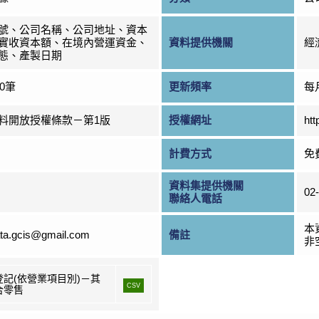
號、公司名稱、公司地址、資本
實收資本額、在境內營運資金、
資料提供機關
經
態、產製日期
00筆
更新頻率
每
料開放授權條款－第1版
授權網址
htt
計費方式
免
資料集提供機關
02
聯絡人電話
本
ta.gcis@gmail.com
備註
非
登記(依營業項目別)－其
CSV
合零售