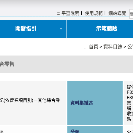
:::
平臺說明
〡
使用規範
〡
網站導覽
開發指引
示範體驗
:::
首頁
>
資料目錄
>
公
綜合零售
提
F3
F3
記(依營業項目別)－其他綜合零
資料集描述
集
稱
收
態
據
分類
公