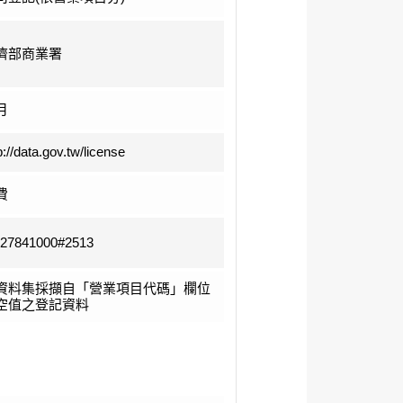
濟部商業署
月
p://data.gov.tw/license
費
-27841000#2513
資料集採擷自「營業項目代碼」欄位
空值之登記資料