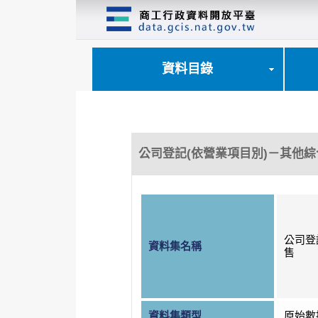
跳
到
主
要
內
資料目錄
容
區
塊
公司登記(依營業項目別)－其他
公司登
資料集名稱
售
資料集類型
原始數