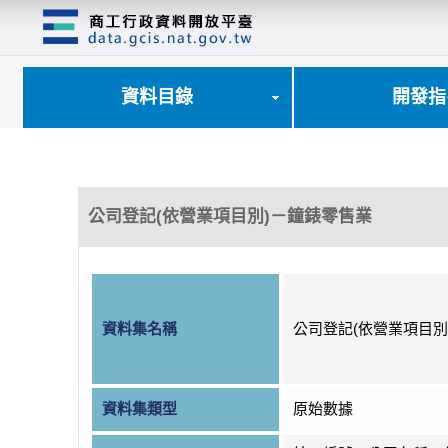
跳
到
主
要
內
資料目錄
開發指
容
區
塊
公司登記(依營業項目別)－鐘錶零售業
資料集名稱
公司登記(依營業項目別
資料集類型
原始數據