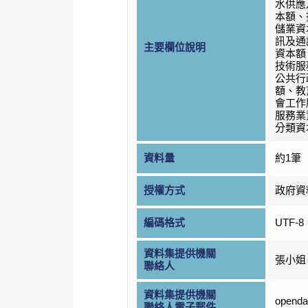
水供應
本額、
儲業資
訊及通
主要欄位說明
資本額
技術服
公共行
額、教
會工作
服務業
分類資
資料量
約1筆
授權方式
政府資
編碼格式
UTF-8
資料集提供機關
張小姐
聯絡人
資料集提供機關
openda
聯絡人電子郵件