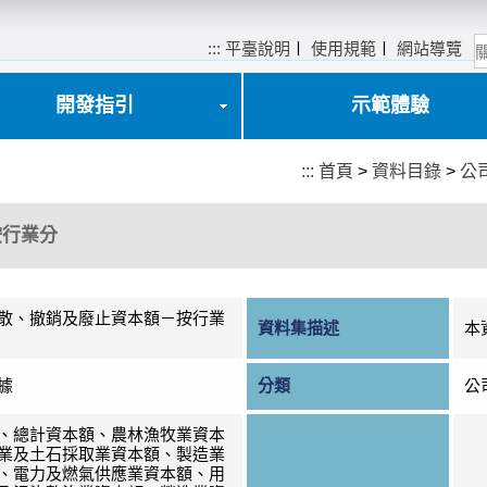
:::
平臺說明
〡
使用規範
〡
網站導覽
開發指引
示範體驗
:::
首頁
>
資料目錄
>
公
按行業分
散、撤銷及廢止資本額－按行業
資料集描述
本
據
分類
公
、總計資本額、農林漁牧業資本
業及土石採取業資本額、製造業
、電力及燃氣供應業資本額、用