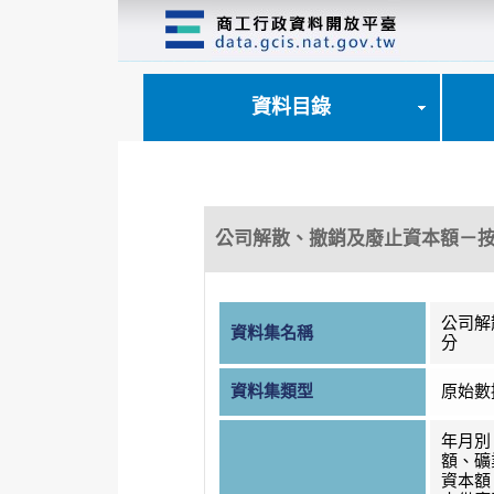
跳
到
主
要
內
資料目錄
容
區
塊
公司解散、撤銷及廢止資本額－
公司解
資料集名稱
分
資料集類型
原始數
年月別
額、礦
資本額