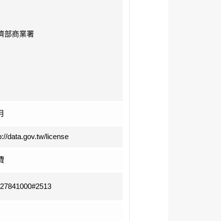
濟部商業署
月
p://data.gov.tw/license
費
-27841000#2513