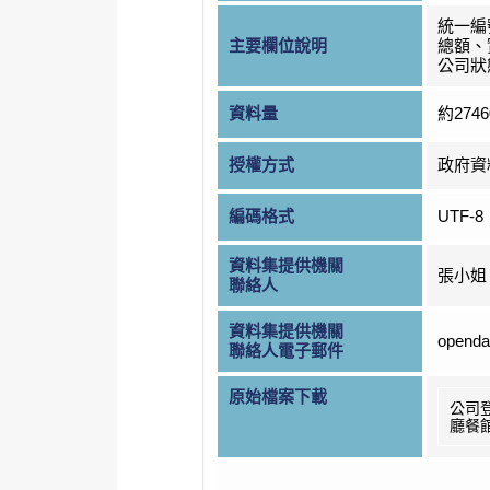
統一編
主要欄位說明
總額、
公司狀
資料量
約274
授權方式
政府資
編碼格式
UTF-8
資料集提供機關
張小姐
聯絡人
資料集提供機關
openda
聯絡人電子郵件
原始檔案下載
公司
廳餐