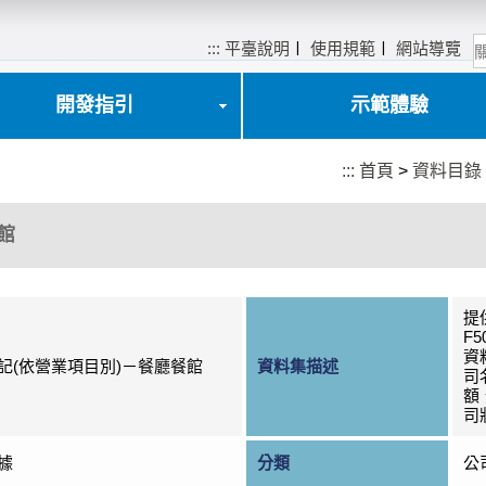
:::
平臺說明
〡
使用規範
〡
網站導覽
開發指引
示範體驗
:::
首頁
>
資料目錄
館
提供
F5
資
記(依營業項目別)－餐廳餐館
資料集描述
司
額
司
據
分類
公