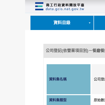
跳
到
主
要
內
資料目錄
容
區
塊
公司登記(依營業項目別)－餐廳餐
資料集名稱
公司登
資料集類型
原始數