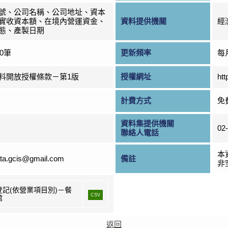
號、公司名稱、公司地址、資本
實收資本額、在境內營運資金、
資料提供機關
經
態、產製日期
60筆
更新頻率
每
料開放授權條款－第1版
授權網址
htt
計費方式
免
資料集提供機關
02
聯絡人電話
本
ta.gcis@gmail.com
備註
非
登記(依營業項目別)－餐
CSV
館
返回