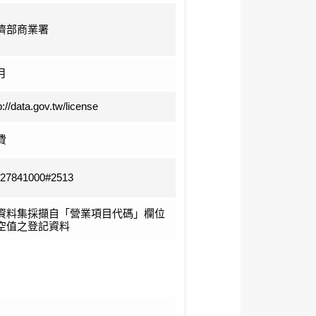
濟部商業署
月
p://data.gov.tw/license
費
-27841000#2513
資料集採擷自「營業項目代碼」欄位
空值之登記資料