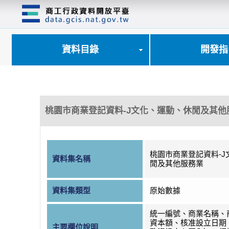
跳
到
主
要
內
資料目錄
開發指
容
區
塊
桃園市商業登記資料-J文化、運動、休閒及其他
桃園市商業登記資料-J
資料集名稱
閒及其他服務業
資料集類型
原始數據
統一編號、商業名稱、
資本額、核准設立日期
主要欄位說明