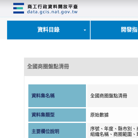
跳
到
主
要
內
資料目錄
開發指
容
區
塊
全國商圈盤點清冊
資料集名稱
全國商圈盤點清冊
資料集類型
原始數據
序號、年度、縣市別、
主要欄位說明
組織名稱、商圈範圍、