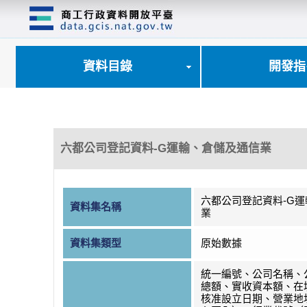
跳
到
主
要
內
資料目錄
開發指
容
區
塊
六都公司登記資料-G運輸、倉儲及通信業
六都公司登記資料-G
資料集名稱
業
資料集類型
原始數據
統一編號、公司名稱、
總額、實收資本額、在
核准設立日期、營業地