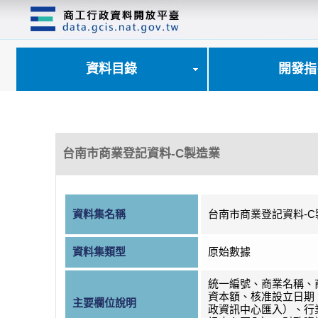
跳
到
主
要
內
資料目錄
開發指
容
區
塊
台南市商業登記資料-C製造業
資料集名稱
台南市商業登記資料-C
資料集類型
原始數據
統一編號、商業名稱、
資本額、核准設立日期
主要欄位說明
政資訊中心匯入）、行