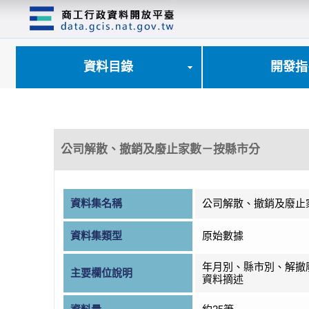
跳
到
主
要
內
資料目錄
開發指
容
區
塊
公司解散、撤銷及廢止家數－按縣市分
資料集名稱
公司解散、撤銷及廢止
資料集類型
原始數據
年月別、縣市別、解撤
主要欄位說明
資料摘述